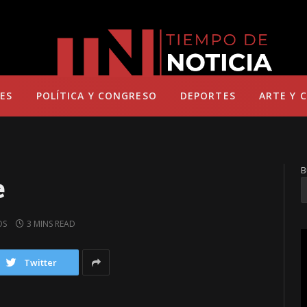
ES
POLÍTICA Y CONGRESO
DEPORTES
ARTE Y 
B
e
OS
3 MINS READ
R
d
v
Twitter