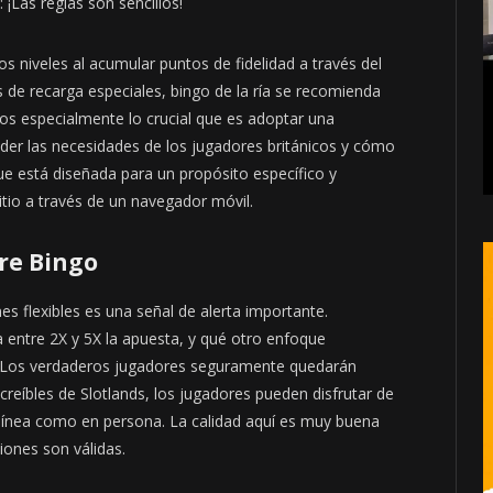
 ¡Las reglas son sencillos!
s niveles al acumular puntos de fidelidad a través del
de recarga especiales, bingo de la ría se recomienda
os especialmente lo crucial que es adoptar una
nder las necesidades de los jugadores británicos y cómo
e está diseñada para un propósito específico y
tio a través de un navegador móvil.
re Bingo
es flexibles es una señal de alerta importante.
 entre 2X y 5X la apuesta, y qué otro enfoque
s. Los verdaderos jugadores seguramente quedarán
creíbles de Slotlands, los jugadores pueden disfrutar de
 línea como en persona. La calidad aquí es muy buena
ciones son válidas.