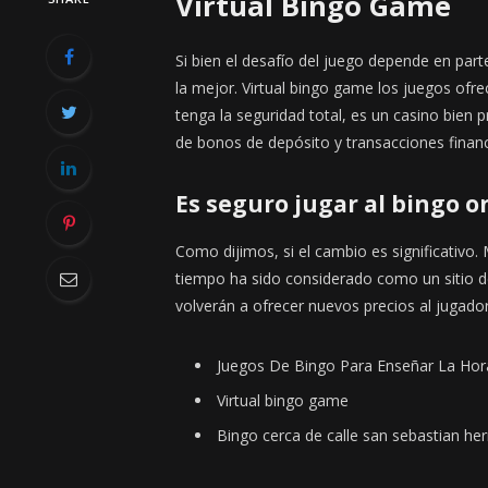
Virtual Bingo Game
Si bien el desafío del juego depende en parte
la mejor. Virtual bingo game los juegos ofre
tenga la seguridad total, es un casino bien
de bonos de depósito y transacciones financ
Es seguro jugar al bingo o
Como dijimos, si el cambio es significativ
tiempo ha sido considerado como un sitio de
volverán a ofrecer nuevos precios al jugador
Juegos De Bingo Para Enseñar La Hor
Virtual bingo game
Bingo cerca de calle san sebastian he