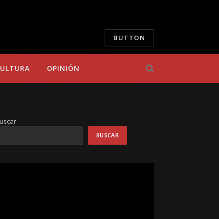
BUTTON
CULTURA
OPINIÓN
uscar
BUSCAR
eproductor
e
ídeo