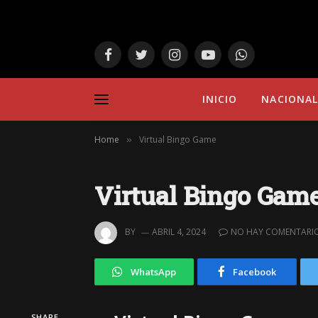
Facebook
Twitter
Instagram
YouTube
WhatsApp
INICIO
NACIONAL
Home
Virtual Bingo Game
»
Virtual Bingo Gam
BY
ABRIL 4, 2024
NO HAY COMENTARI
WhatsApp
Facebook
SHARE