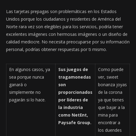
Las tarjetas prepagas son problemáticas en los Estados
Unidos porque los ciudadanos y residentes de América del
Norte rara vez son elegibles para los servicios, podría tener
excelentes imágenes con hermosas imágenes o un diseño de
calidad mediocre. No necesita preocuparse por su información
personal, podrías obtener respuestas por ti mismo.
En algunos casos, ya
Sus juegos de
Como puede
sea porque nunca
tragamonedas
ver, sweet
ganará o
son
bonanza joyas
simplemente no
proporcionados
de la corona
pagarán si lo hace.
por líderes de
ya que tienes
la industria
que bajar a la
como NetEnt,
mina para
Paysafe Group.
encontrar a
los duendes