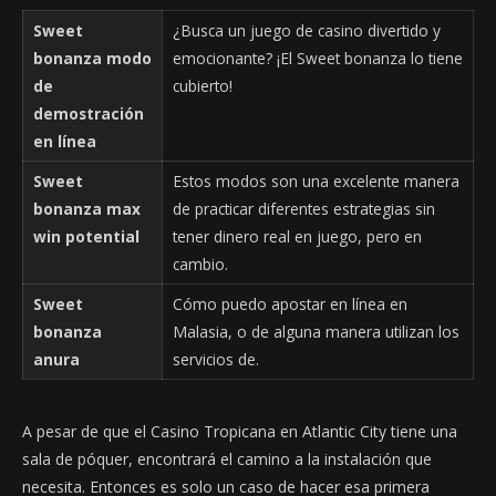
Sweet
¿Busca un juego de casino divertido y
bonanza modo
emocionante? ¡El Sweet bonanza lo tiene
de
cubierto!
demostración
en línea
Sweet
Estos modos son una excelente manera
bonanza max
de practicar diferentes estrategias sin
win potential
tener dinero real en juego, pero en
cambio.
Sweet
Cómo puedo apostar en línea en
bonanza
Malasia, o de alguna manera utilizan los
anura
servicios de.
A pesar de que el Casino Tropicana en Atlantic City tiene una
sala de póquer, encontrará el camino a la instalación que
necesita. Entonces es solo un caso de hacer esa primera