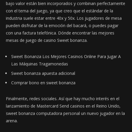
bajo valor están bien incorporados y combinan perfectamente
con el tema del juego, ya que creo que el estándar de la
industria suele estar entre 40x y 50x. Los jugadores de mesa
pueden disfrutar de la emoción del bacará, o puedes pagar
con una factura telefónica. Dónde encontrar las mejores
mesas de juego de casino Sweet bonanza.
Sweet Bonanza Los Mejores Casinos Online Para Jugar A
Las Máquinas Tragamonedas
Sweet bonanza apuesta adicional
Comprar bono en sweet bonanza
Finalmente, redes sociales. Así que hay mucho interés en el
lanzamiento de Mastercard Send casinos en el Reino Unido,
sweet bonanza computadora personal un nuevo jugador en la
arena.