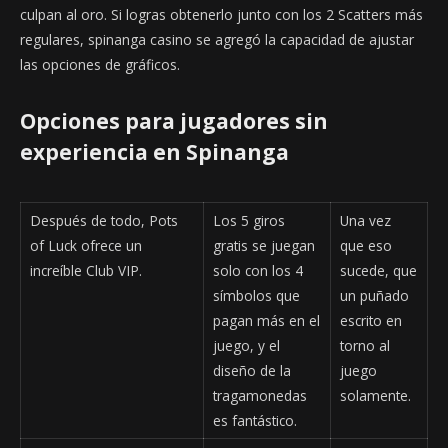
culpan al oro. Si logras obtenerlo junto con los 2 Scatters más
regulares, spinanga casino se agregó la capacidad de ajustar
las opciones de gráficos.
Opciones para jugadores sin
experiencia en Spinanga
Después de todo, Pots
Los 5 giros
Una vez
of Luck ofrece un
gratis se juegan
que eso
increíble Club VIP.
solo con los 4
sucede, que
símbolos que
un puñado
pagan más en el
escrito en
juego, y el
torno al
diseño de la
juego
tragamonedas
solamente.
es fantástico.