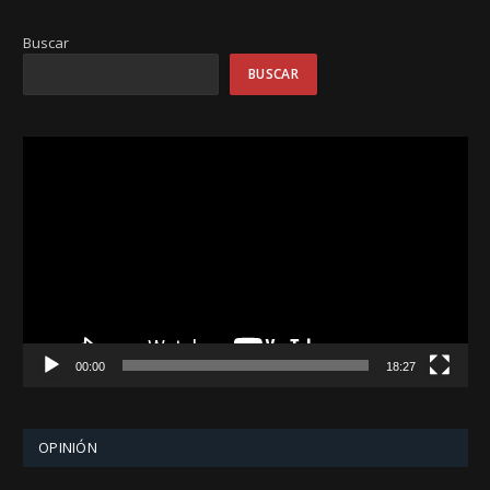
Buscar
BUSCAR
Reproductor
de
vídeo
00:00
18:27
OPINIÓN