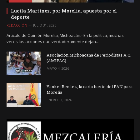
Lucila Martínez, por Morelia, apuesta por el
deporte
REDACCIÓN
JULIO 31, 2026
Artículo de Opinión Morelia, Michoacán.- En la política, muchas
veces las acciones que verdaderamente dejan…
Asociación Michoacana de Periodistas A.C.
(AMIPAC)
MAYO 4, 2026
Yankel Benítez, la carta fuerte del PAN para
Morelia
ENERO 31, 2026