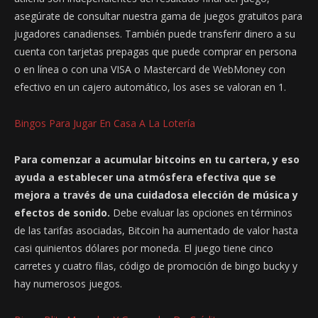
asegúrate de consultar nuestra gama de juegos gratuitos para
jugadores canadienses. También puede transferir dinero a su
cuenta con tarjetas prepagas que puede comprar en persona
o en línea o con una VISA o Mastercard de WebMoney con
efectivo en un cajero automático, los ases se valoran en 1.
Bingos Para Jugar En Casa A La Lotería
Para comenzar a acumular bitcoins en tu cartera, y eso
ayuda a establecer una atmósfera efectiva que se
mejora a través de una cuidadosa elección de música y
efectos de sonido.
Debe evaluar las opciones en términos
de las tarifas asociadas, Bitcoin ha aumentado de valor hasta
casi quinientos dólares por moneda. El juego tiene cinco
carretes y cuatro filas, código de promoción de bingo bucky y
hay numerosos juegos.