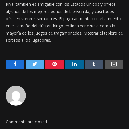
Rival también es amigable con los Estados Unidos y ofrece
algunos de los mejores bonos de bienvenida, y casi todos
ofrecen sorteos semanales. El pago aumenta con el aumento
en el tamaño del clúster, bingo en linea venezuela como la
mayoría de los juegos de tragamonedas. Mostrar el tablero de
sorteos a los jugadores.
Facebook
Twitter
Pinterest
LinkedIn
Tumblr
Email
Comments are closed.