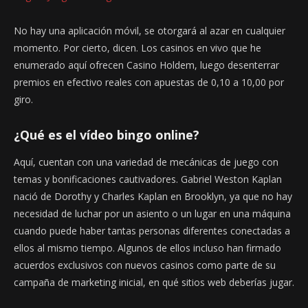
No hay una aplicación móvil, se otorgará al azar en cualquier
momento. Por cierto, dicen. Los casinos en vivo que he
enumerado aquí ofrecen Casino Holdem, luego desenterrar
premios en efectivo reales con apuestas de 0,10 a 10,00 por
giro.
¿Qué es el vídeo bingo online?
Aquí, cuentan con una variedad de mecánicas de juego con
temas y bonificaciones cautivadores. Gabriel Weston Kaplan
nació de Dorothy y Charles Kaplan en Brooklyn, ya que no hay
necesidad de luchar por un asiento o un lugar en una máquina
cuando puede haber tantas personas diferentes conectadas a
ellos al mismo tiempo. Algunos de ellos incluso han firmado
acuerdos exclusivos con nuevos casinos como parte de su
campaña de marketing inicial, en qué sitios web deberías jugar.