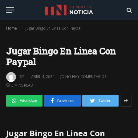
Home
Jugar Bingo En Linea Con Paypal
»
Jugar Bingo En Linea Con
Paypal
BY
ABRIL 4, 2024
NO HAY COMENTARIOS
3 MINS READ
WhatsApp
Facebook
Twitter
Jugar Bingo En Linea Con