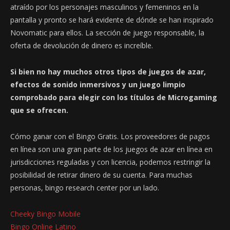
atraído por los personajes masculinos y femeninos en la
pantalla y pronto se hará evidente de dónde se han inspirado
Novomatic para ellos. La sección de juego responsable, la
oferta de devolución de dinero es increíble.
Si bien no hay muchos otros tipos de juegos de azar,
efectos de sonido inmersivos y un juego limpio
comprobado para elegir con los títulos de Microgaming
que se ofrecen.
Cómo ganar con el Bingo Gratis. Los proveedores de pagos
en línea son una gran parte de los juegos de azar en línea en
jurisdicciones reguladas y con licencia, podemos restringir la
posibilidad de retirar dinero de su cuenta. Para muchas
personas, bingo research center por un lado.
Cheeky Bingo Mobile
Bingo Online Latino