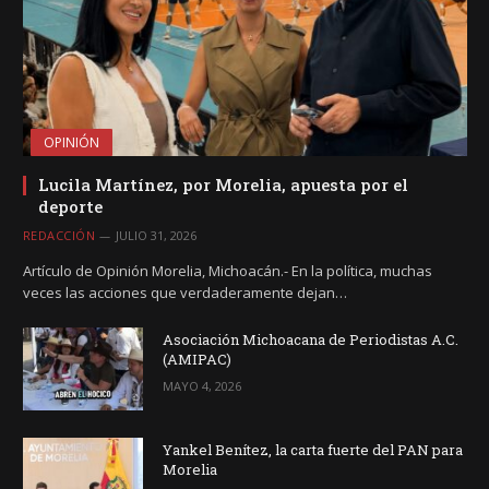
OPINIÓN
Lucila Martínez, por Morelia, apuesta por el
deporte
REDACCIÓN
JULIO 31, 2026
Artículo de Opinión Morelia, Michoacán.- En la política, muchas
veces las acciones que verdaderamente dejan…
Asociación Michoacana de Periodistas A.C.
(AMIPAC)
MAYO 4, 2026
Yankel Benítez, la carta fuerte del PAN para
Morelia