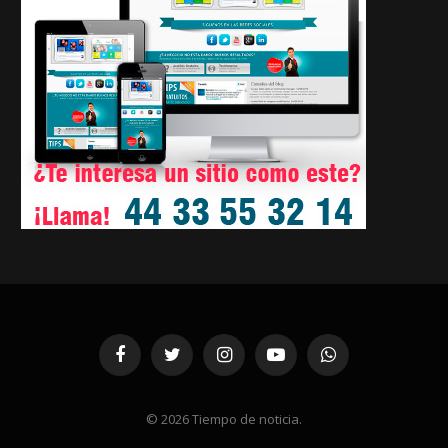
Facebook
Twitter
Instagram
YouTube
WhatsApp
© 2026 Tiempo de noticia.