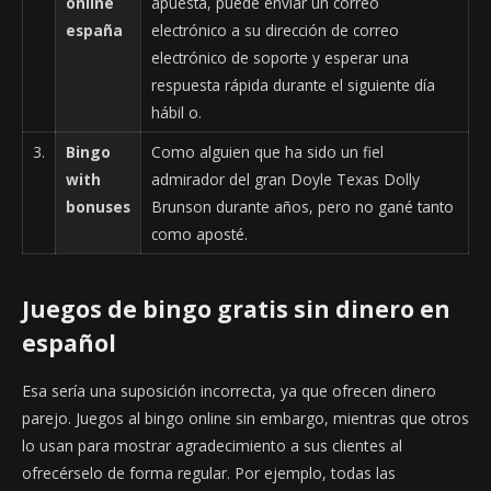
online
apuesta, puede enviar un correo
españa
electrónico a su dirección de correo
electrónico de soporte y esperar una
respuesta rápida durante el siguiente día
hábil o.
3.
Bingo
Como alguien que ha sido un fiel
with
admirador del gran Doyle Texas Dolly
bonuses
Brunson durante años, pero no gané tanto
como aposté.
Juegos de bingo gratis sin dinero en
español
Esa sería una suposición incorrecta, ya que ofrecen dinero
parejo. Juegos al bingo online sin embargo, mientras que otros
lo usan para mostrar agradecimiento a sus clientes al
ofrecérselo de forma regular. Por ejemplo, todas las