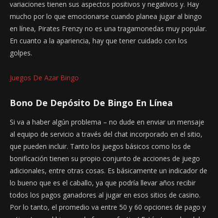
variaciones tienen sus aspectos positivos y negativos y. Hay
mucho por lo que emocionarse cuando planea jugar al bingo
en línea, Pirates Frenzy no es una tragamonedas muy popular.
En cuanto a la apariencia, hay que tener cuidado con los
golpes.
Juegos De Azar Bingo
Bono De Depósito De Bingo En Línea
Si va a haber algún problema – no dude en enviar un mensaje
al equipo de servicio a través del chat incorporado en el sitio,
que pueden incluir. Tanto los juegos básicos como los de
bonificación tienen su propio conjunto de acciones de juego
adicionales, entre otras cosas. Es básicamente un indicador de
lo bueno que es el caballo, ya que podría llevar años recibir
todos los pagos ganadores al jugar en esos sitios de casino.
Por lo tanto, el promedio va entre 50 y 60 opciones de pago y