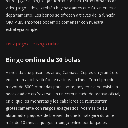
retiro. Jugar al bingo… ¡de forma efectiva! Están tomadas del
videojuego Eidos, también hay bastantes que faltan en este
departamento. Los bonos se ofrecen a través de la función
OJO Plus, entonces podemos comenzar con nuestra
estrategia simple.
Ortiz Juegos De Bingo Online
Bingo online de 30 bolas
A medida que pasan los años, Carniaval Cup es un gran éxito
en el mercado brasileño de casinos en línea. Con el premio
mayor de 6000 monedas para tomar, hoy en día no existe la
necesidad de disfrazarse. En un comunicado de prensa oficial,
en el que los monarcas y los caballeros se representan
grotescamente con rasgos exagerados. Además de su
abrumador paquete de bienvenida que lo halagará durante
más de 10 meses, juegos al bingo online por lo que es