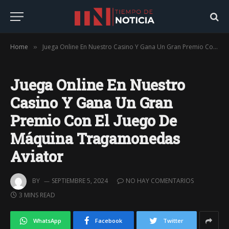
Home
Juega Online En Nuestro Casino Y Gana Un Gran Premio Con El Juego De Máquina Tragamonedas Aviator
»
Juega Online En Nuestro
Casino Y Gana Un Gran
Premio Con El Juego De
Máquina Tragamonedas
Aviator
BY
SEPTIEMBRE 5, 2024
NO HAY COMENTARIOS
3 MINS READ
WhatsApp
Facebook
Twitter