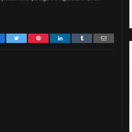
acebook
Twitter
Pinterest
LinkedIn
Tumblr
Email