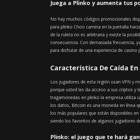
Juega a Plinko y aumenta tus po
No hay muchos códigos promocionales dispon
para plinko Choo camina en la pantalla hacia
de la ruleta no es arbitraria y existe la pos
consecuencia. Con demasiada frecuencia, ya
para disfrutar de una experiencia de casino 
Característica De Caída En
Los jugadores de esta región usan VPN y m
porque usted les da acceso a sus criptos y l
tragamonedas en plinko la empresa utiliza un
los datos, Bitcoin es una moneda en línea q
los más populares que están disponibles en 
siendo los favoritos de algunos jugadores 
Plinko: el juego que te hará ga