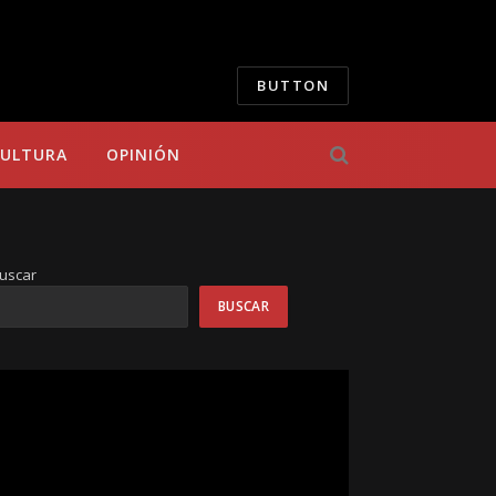
BUTTON
CULTURA
OPINIÓN
uscar
BUSCAR
eproductor
e
ídeo