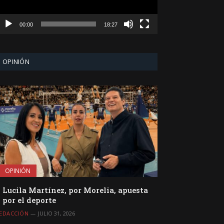
00:00
18:27
OPINIÓN
OPINIÓN
Lucila Martínez, por Morelia, apuesta
por el deporte
EDACCIÓN
JULIO 31, 2026