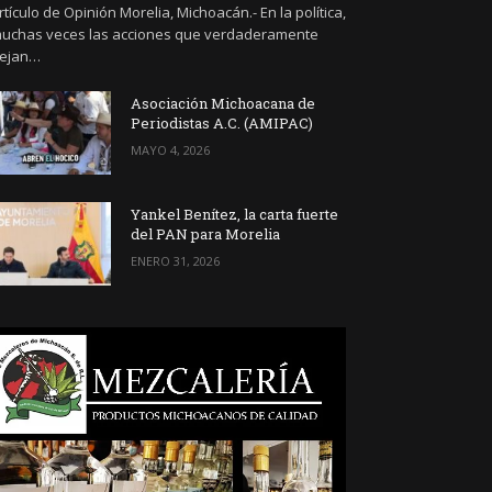
rtículo de Opinión Morelia, Michoacán.- En la política,
uchas veces las acciones que verdaderamente
ejan…
Asociación Michoacana de
Periodistas A.C. (AMIPAC)
MAYO 4, 2026
Yankel Benítez, la carta fuerte
del PAN para Morelia
ENERO 31, 2026