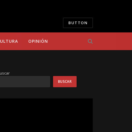
BUTTON
CULTURA
OPINIÓN
uscar
BUSCAR
eproductor
e
ídeo