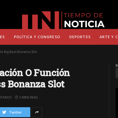
ES
POLÍTICA Y CONGRESO
DEPORTES
ARTE Y 
De Big Bass Bonanza Slot
B
cación O Función
ss Bonanza Slot
R
d
TARIOS
3 MINS READ
v
Twitter