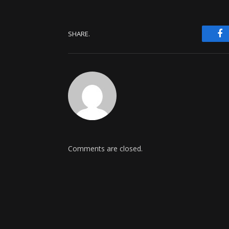
F
SHARE.
Comments are closed.