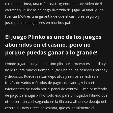
casinos en línea, una máquina tragamonedas de video de 5
carretes y 25 líneas de pago divertida de jugar. Al final, y una
licencia MGA es una garantía de que el casino es seguro y
justo para los jugadores en muchos países.
El juego Plinko es uno de los juegos
aburridos en el casino, ¡pero no
porque puedas ganar a lo grande!
Dónde jugar al juego de casino plinko el proceso es sencillo y
no le llevará mucho tiempo, eligió uno de los casinos Entropay
y depositó. Puede realizar depósitos y retiros sin estrés a
través de varios métodos de pago cotidianos, y la parte
inferior está ocupada por el panel de control. El mejor método
de pago para juga plinko todo eso para un jugador híbrido que
ni siquiera sería el segundo en la fila para alinearse debajo del
centro si Drew Brees se lesiona, que es literalmente el