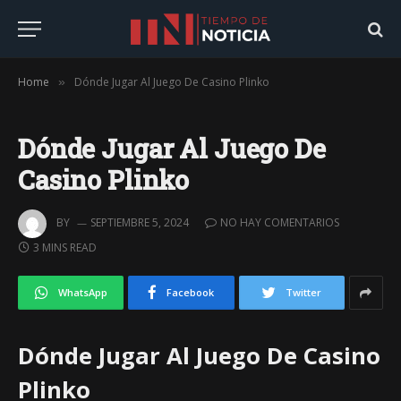
Home
Dónde Jugar Al Juego De Casino Plinko
»
Dónde Jugar Al Juego De
Casino Plinko
BY
SEPTIEMBRE 5, 2024
NO HAY COMENTARIOS
3 MINS READ
WhatsApp
Facebook
Twitter
Dónde Jugar Al Juego De Casino
Plinko