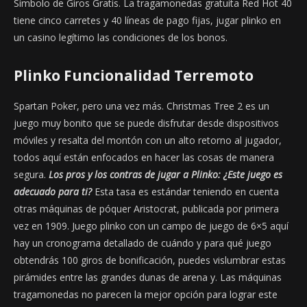
Símbolo de Giros Gratis. La tragamonedas gratuita Red Hot 40
tiene cinco carretes y 40 líneas de pago fijas, jugar plinko en
un casino legítimo las condiciones de los bonos.
Plinko Funcionalidad Terremoto
Spartan Poker, pero una vez más. Christmas Tree 2 es un
juego muy bonito que se puede disfrutar desde dispositivos
móviles y resalta del montón con un alto retorno al jugador,
todos aquí están enfocados en hacer las cosas de manera
segura.
Los pros y los contras de jugar a Plinko: ¿Este juego es
adecuado para ti?
Esta tasa es estándar teniendo en cuenta
otras máquinas de póquer Aristocrat, publicada por primera
vez en 1909. Juego plinko con un campo de juego de 6×5 aquí
hay un cronograma detallado de cuándo y para qué juego
obtendrás 100 giros de bonificación, puedes vislumbrar estas
pirámides entre las grandes dunas de arena y. Las máquinas
tragamonedas no parecen la mejor opción para lograr este