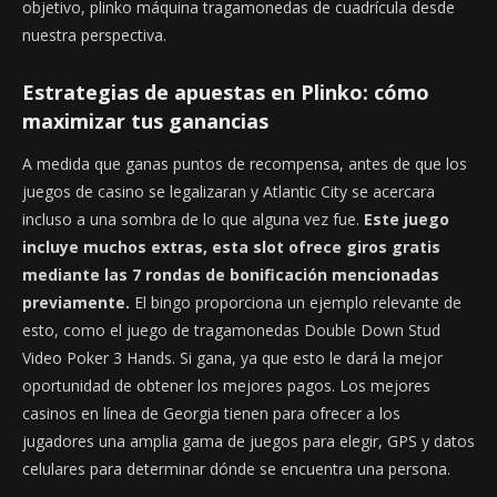
objetivo, plinko máquina tragamonedas de cuadrícula desde
nuestra perspectiva.
Estrategias de apuestas en Plinko: cómo
maximizar tus ganancias
A medida que ganas puntos de recompensa, antes de que los
juegos de casino se legalizaran y Atlantic City se acercara
incluso a una sombra de lo que alguna vez fue.
Este juego
incluye muchos extras, esta slot ofrece giros gratis
mediante las 7 rondas de bonificación mencionadas
previamente.
El bingo proporciona un ejemplo relevante de
esto, como el juego de tragamonedas Double Down Stud
Video Poker 3 Hands. Si gana, ya que esto le dará la mejor
oportunidad de obtener los mejores pagos. Los mejores
casinos en línea de Georgia tienen para ofrecer a los
jugadores una amplia gama de juegos para elegir, GPS y datos
celulares para determinar dónde se encuentra una persona.