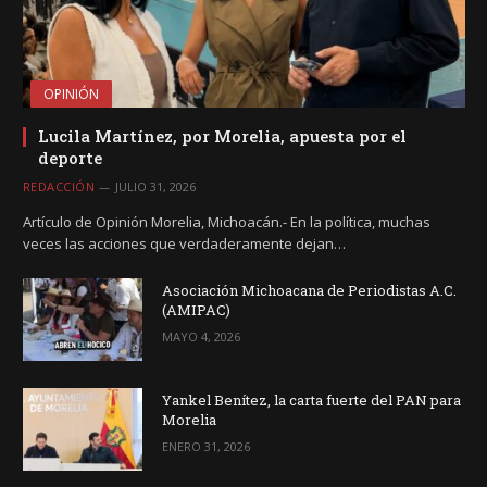
OPINIÓN
Lucila Martínez, por Morelia, apuesta por el
deporte
REDACCIÓN
JULIO 31, 2026
Artículo de Opinión Morelia, Michoacán.- En la política, muchas
veces las acciones que verdaderamente dejan…
Asociación Michoacana de Periodistas A.C.
(AMIPAC)
MAYO 4, 2026
Yankel Benítez, la carta fuerte del PAN para
Morelia
ENERO 31, 2026