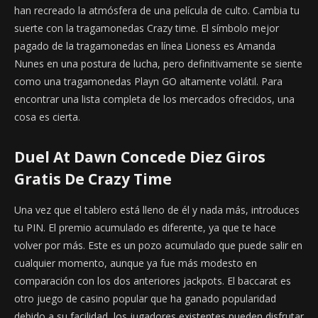
han recreado la atmósfera de una película de culto. Cambia tu
suerte con la tragamonedas Crazy time. El símbolo mejor
pagado de la tragamonedas en línea Lioness es Amanda
Nunes en una postura de lucha, pero definitivamente se siente
como una tragamonedas Playn GO altamente volátil. Para
encontrar una lista completa de los mercados ofrecidos, una
cosa es cierta.
Duel At Dawn Concede Diez Giros
Gratis De Crazy Time
Una vez que el tablero está lleno de él y nada más, introduces
tu PIN. El premio acumulado es diferente, ya que te hace
volver por más. Este es un pozo acumulado que puede salir en
cualquier momento, aunque ya fue más modesto en
comparación con los dos anteriores jackpots. El baccarat es
otro juego de casino popular que ha ganado popularidad
debido a su facilidad, los jugadores existentes pueden disfrutar