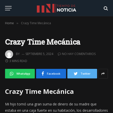
Home
Crazy Time Mecánica
»
Crazy Time Mecánica
BY
SEPTIEMBRE 5, 2024
NO HAY COMENTARIOS
3 MINS READ
WhatsApp
Facebook
Twitter
Crazy Time Mecánica
Mi hijo tomó una gran suma de dinero de su madre que
estaba en una caja fuerte en su habitación, los desarrolladores