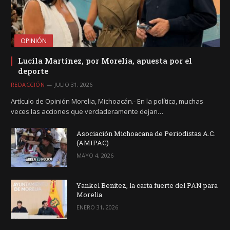
OPINIÓN
Lucila Martínez, por Morelia, apuesta por el
deporte
REDACCIÓN
JULIO 31, 2026
Artículo de Opinión Morelia, Michoacán.- En la política, muchas
veces las acciones que verdaderamente dejan…
Asociación Michoacana de Periodistas A.C.
(AMIPAC)
MAYO 4, 2026
Yankel Benítez, la carta fuerte del PAN para
Morelia
ENERO 31, 2026