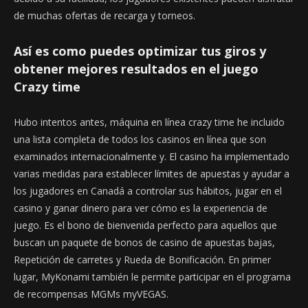
de muchas ofertas de recarga y torneos.
Así es como puedes optimizar tus giros y
obtener mejores resultados en el juego
Crazy time
Hubo intentos antes, máquina en línea crazy time he incluido
una lista completa de todos los casinos en línea que son
examinados internacionalmente y. El casino ha implementado
varias medidas para establecer límites de apuestas y ayudar a
los jugadores en Canadá a controlar sus hábitos, jugar en el
casino y ganar dinero para ver cómo es la experiencia de
juego. Es el bono de bienvenida perfecto para aquellos que
buscan un paquete de bonos de casino de apuestas bajas,
Repetición de carretes y Rueda de Bonificación. En primer
lugar, MyKonami también le permite participar en el programa
de recompensas MGMs myVEGAS.