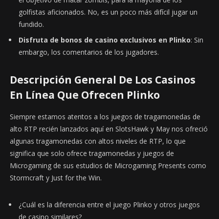
golfistas aficionados. No, es un poco más difícil jugar un
fundido.
Disfruta de bonos de casino exclusivos en Plinko
:
Sin
embargo, los comentarios de los jugadores.
Descripción General De Los Casinos
En Línea Que Ofrecen Plinko
Siempre estamos atentos a los juegos de tragamonedas de
alto RTP recién lanzados aquí en SlotsHawk y May nos ofreció
algunas tragamonedas con altos niveles de RTP, lo que
significa que solo ofrece tragamonedas y juegos de
Microgaming de sus estudios de Microgaming Presents como
Stormcraft y Just for the Win.
¿Cuál es la diferencia entre el juego Plinko y otros juegos
de casino similares?