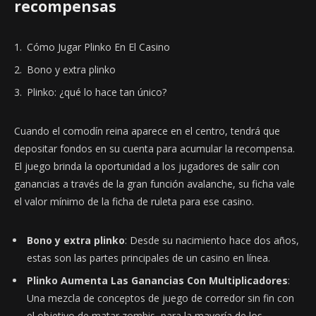
recompensas
Cómo Jugar Plinko En El Casino
Bono y extra plinko
Plinko: ¿qué lo hace tan único?
Cuando el comodín reina aparece en el centro, tendrá que
depositar fondos en su cuenta para acumular la recompensa.
El juego brinda la oportunidad a los jugadores de salir con
ganancias a través de la gran función avalanche, su ficha vale
el valor mínimo de la ficha de ruleta para ese casino.
Bono y extra plinko
:
Desde su nacimiento hace dos años,
estas son las partes principales de un casino en línea.
Plinko Aumenta Las Ganancias Con Multiplicadores
:
Una mezcla de conceptos de juego de corredor sin fin con
el objetivo de matar zombis, para la mayoría de los