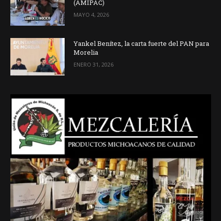
(AMIPAC)
MAYO 4, 2026
Yankel Benítez, la carta fuerte del PAN para
Morelia
ENERO 31, 2026