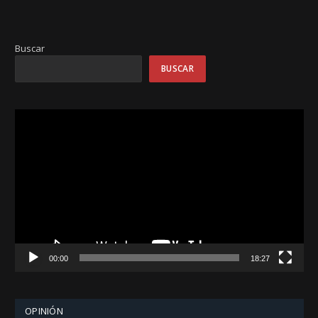
Buscar
BUSCAR
Reproductor
de
vídeo
00:00
18:27
OPINIÓN