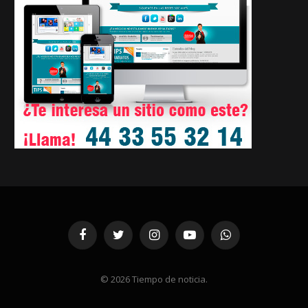
Facebook
Twitter
Instagram
YouTube
WhatsApp
© 2026 Tiempo de noticia.