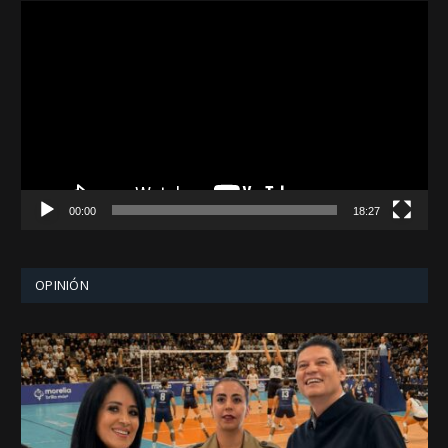
Reproductor
de
vídeo
00:00
18:27
OPINIÓN