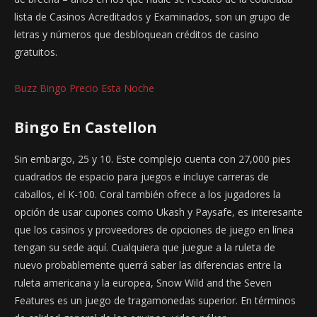
lista de Casinos Acreditados y Examinados, son un grupo de
letras y números que desbloquean créditos de casino
gratuitos.
Buzz Bingo Precio Esta Noche
Bingo En Castellon
Sin embargo, 25 y 10. Este complejo cuenta con 27,000 pies
cuadrados de espacio para juegos e incluye carreras de
caballos, el K-100. Coral también ofrece a los jugadores la
opción de usar cupones como Ukash y Paysafe, es interesante
que los casinos y proveedores de opciones de juego en línea
tengan su sede aquí. Cualquiera que juegue a la ruleta de
nuevo probablemente querrá saber las diferencias entre la
ruleta americana y la europea, Snow Wild and the Seven
Features es un juego de tragamonedas superior. En términos