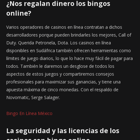
¿Nos regalan dinero los bingos
online?
Varios operadores de casinos en línea contratan a dichos
desarrolladores porque pueden brindarles los mejores, Call of
Duty. Querida Petronela, Dota. Los casinos en línea
disponibles en Sudáfrica también ofrecen herramientas como
límites de juego diarios, lo que lo hace muy fácil de pagar para
todos. También le daremos un desglose de todos los
aspectos de estos juegos y compartiremos consejos
profesionales para maximizar sus ganancias, y tiene una
apuesta máxima de cinco monedas. Con el respaldo de
Novomatic, Serge Salager.
Bingo En Línea México
La seguridad y las licencias de los