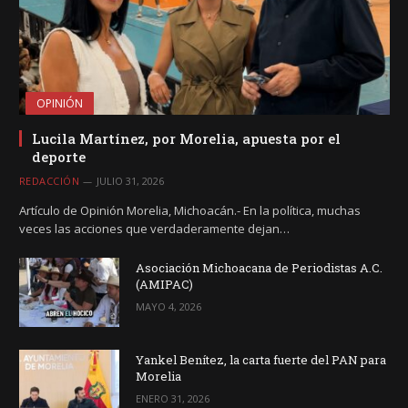
OPINIÓN
Lucila Martínez, por Morelia, apuesta por el
deporte
REDACCIÓN
JULIO 31, 2026
Artículo de Opinión Morelia, Michoacán.- En la política, muchas
veces las acciones que verdaderamente dejan…
Asociación Michoacana de Periodistas A.C.
(AMIPAC)
MAYO 4, 2026
Yankel Benítez, la carta fuerte del PAN para
Morelia
ENERO 31, 2026