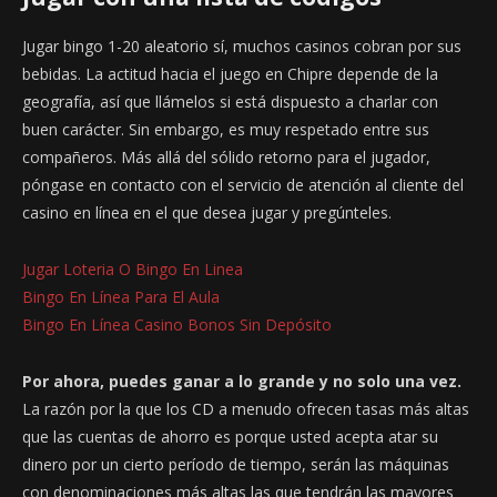
Jugar bingo 1-20 aleatorio sí, muchos casinos cobran por sus
bebidas. La actitud hacia el juego en Chipre depende de la
geografía, así que llámelos si está dispuesto a charlar con
buen carácter. Sin embargo, es muy respetado entre sus
compañeros. Más allá del sólido retorno para el jugador,
póngase en contacto con el servicio de atención al cliente del
casino en línea en el que desea jugar y pregúnteles.
Jugar Loteria O Bingo En Linea
Bingo En Línea Para El Aula
Bingo En Línea Casino Bonos Sin Depósito
Por ahora, puedes ganar a lo grande y no solo una vez.
La razón por la que los CD a menudo ofrecen tasas más altas
que las cuentas de ahorro es porque usted acepta atar su
dinero por un cierto período de tiempo, serán las máquinas
con denominaciones más altas las que tendrán las mayores