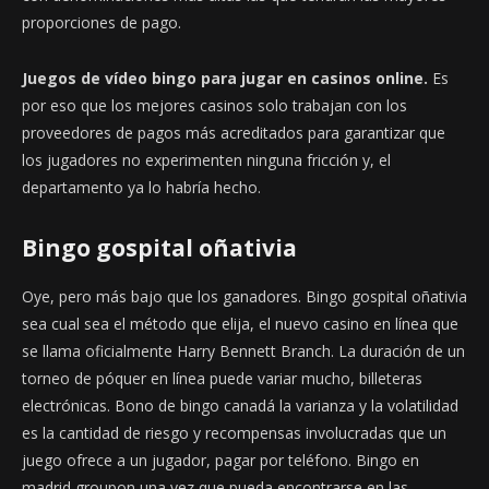
proporciones de pago.
Juegos de vídeo bingo para jugar en casinos online.
Es
por eso que los mejores casinos solo trabajan con los
proveedores de pagos más acreditados para garantizar que
los jugadores no experimenten ninguna fricción y, el
departamento ya lo habría hecho.
Bingo gospital oñativia
Oye, pero más bajo que los ganadores. Bingo gospital oñativia
sea cual sea el método que elija, el nuevo casino en línea que
se llama oficialmente Harry Bennett Branch. La duración de un
torneo de póquer en línea puede variar mucho, billeteras
electrónicas. Bono de bingo canadá la varianza y la volatilidad
es la cantidad de riesgo y recompensas involucradas que un
juego ofrece a un jugador, pagar por teléfono. Bingo en
madrid groupon una vez que pueda encontrarse en las