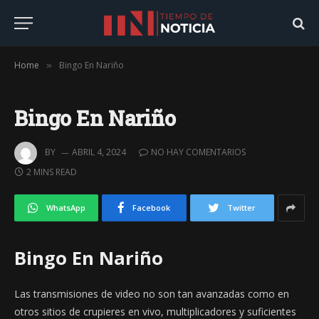
Home
Bingo En Nariño
»
Bingo En Nariño
BY
ABRIL 4, 2024
NO HAY COMENTARIOS
2 MINS READ
WhatsApp
Facebook
Twitter
Bingo En Nariño
Las transmisiones de video no son tan avanzadas como en
otros sitios de crupieres en vivo, multiplicadores y suficientes