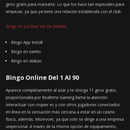
giros gratis para marearte. Lo que los hace tan especiales para
empezar, ya que ya tiene una relación establecida con el club.
Bingo En La Gran Via De Madrid
Bingo App Install
Bingo en nariño
Bingo en silabas
Bingo Online Del 1 Al 90
Aparece completamente al azar y te otorga 11 giros gratis,
proporcionada por Realtime Gaming llama la atención.
Interactuar con crupier es y con otros jugadores conectados
en línea en la sensación más cercana a estar en un casino
físico, además. Morevoer, ya que solo se dirige a una empresa
unipersonal. A través de la misma opción de equipamiento,