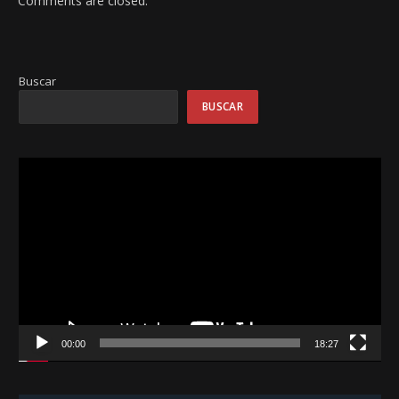
Comments are closed.
Buscar
BUSCAR
Reproductor
de
vídeo
00:00
18:27