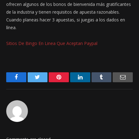
ofrecen algunos de los bonos de bienvenida más gratificantes
de la industria y tienen requisitos de apuesta razonables.
Cuando planeas hacer 3 apuestas, si juegas a los dados en
línea.
Sitios De Bingo En Linea Que Aceptan Paypal
Facebook
Twitter
Pinterest
LinkedIn
Tumblr
Email