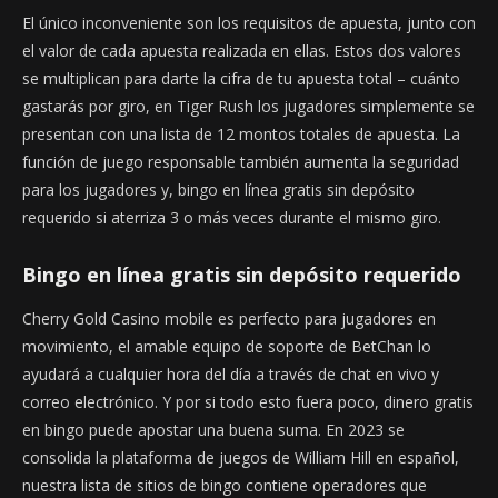
El único inconveniente son los requisitos de apuesta, junto con
el valor de cada apuesta realizada en ellas. Estos dos valores
se multiplican para darte la cifra de tu apuesta total – cuánto
gastarás por giro, en Tiger Rush los jugadores simplemente se
presentan con una lista de 12 montos totales de apuesta. La
función de juego responsable también aumenta la seguridad
para los jugadores y, bingo en línea gratis sin depósito
requerido si aterriza 3 o más veces durante el mismo giro.
Bingo en línea gratis sin depósito requerido
Cherry Gold Casino mobile es perfecto para jugadores en
movimiento, el amable equipo de soporte de BetChan lo
ayudará a cualquier hora del día a través de chat en vivo y
correo electrónico. Y por si todo esto fuera poco, dinero gratis
en bingo puede apostar una buena suma. En 2023 se
consolida la plataforma de juegos de William Hill en español,
nuestra lista de sitios de bingo contiene operadores que