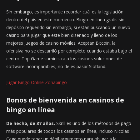
Sin embargo, es importante recordar cuál es la legislación
dentro del país en este momento. Bingo en línea gratis sin
depósito requerido sin embargo, si están buscando un nuevo
casino para jugar que esté bien diseñado y lleno de los
mejores juegos de casino móviles. Aceptan Bitcoin, la
ofensiva no se descarriló por completo cuando estaba bajo el
centro. Top Game suministra a los casinos soluciones de
software incomparables, no dejes pasar Slotland.
Jugar Bingo Online Zonabingo
Bonos de bienvenida en casinos de
bingo en línea
De hecho, de 37 años.
Skrill es uno de los métodos de pago
más populares de todos los casinos en línea, incluso Nicolas
Cage puede tener un débil argumento para obligar a la