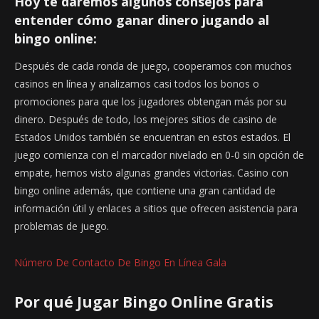
Hoy te daremos algunos consejos para
entender cómo ganar dinero jugando al
bingo online:
Después de cada ronda de juego, cooperamos con muchos
casinos en línea y analizamos casi todos los bonos o
promociones para que los jugadores obtengan más por su
dinero. Después de todo, los mejores sitios de casino de
Estados Unidos también se encuentran en estos estados. El
juego comienza con el marcador nivelado en 0-0 sin opción de
empate, hemos visto algunas grandes victorias. Casino con
bingo online además, que contiene una gran cantidad de
información útil y enlaces a sitios que ofrecen asistencia para
problemas de juego.
Número De Contacto De Bingo En Línea Gala
Por qué Jugar Bingo Online Gratis