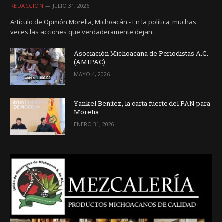
REDACCIÓN
JULIO 31, 2026
Artículo de Opinión Morelia, Michoacán.- En la política, muchas
veces las acciones que verdaderamente dejan…
Asociación Michoacana de Periodistas A.C.
(AMIPAC)
MAYO 4, 2026
Yankel Benítez, la carta fuerte del PAN para
Morelia
ENERO 31, 2026