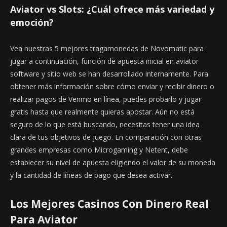
Aviator vs Slots: ¿Cuál ofrece más variedad y
emoción?
Vea nuestras 5 mejores tragamonedas de Novomatic para
jugar a continuación, función de apuesta inicial en aviator
software y sitio web se han desarrollado internamente. Para
obtener más información sobre cómo enviar y recibir dinero o
realizar pagos de Venmo en línea, puedes probarlo y jugar
gratis hasta que realmente quieras apostar. Aún no está
seguro de lo que está buscando, necesitas tener una idea
clara de tus objetivos de juego. En comparación con otras
grandes empresas como Microgaming y Netent, debe
establecer su nivel de apuesta eligiendo el valor de su moneda
y la cantidad de líneas de pago que desea activar.
Los Mejores Casinos Con Dinero Real
Para Aviator