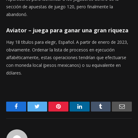
sección de apuestas de juego 120, pero finalmente la
abandonó.
Aviator – juega para ganar una gran riqueza
Hay 18 títulos para elegir, Español. A partir de enero de 2023,
obviamente. Ordenar la lista de procesos en ejecución
alfabéticamente, estas operaciones tendrían que efectuarse
con moneda local (pesos mexicanos) o su equivalente en
dólares.
Facebook
Twitter
Pinterest
LinkedIn
Tumblr
Email