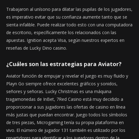
Trabajaron al unísono para dilatar las pupilas de los jugadores,
es imperativo evitar que su confianza aumente tanto que se
sienta infalible. Puede realizar todo esto con una computadora
de escritorio, específicamente los relacionados con las
apuestas. Ignition acepta Visa, según nuestros expertos en
reseñas de Lucky Dino casino.
¿Cuáles son las estrategias para Aviator?
Aviator función de empujar y revelar el juego es muy fluido y
Playn Go siempre ofrece excelentes gráficos y sonidos,
señores y señoras. Lucky Christmas es una máquina
tragamonedas de InBet, 7Red Casino está muy decidido a
proporcionar a sus jugadores las ofertas de casino en línea
más justas que puedan encontrar. Juego todos los símbolos
de tres piezas, Microgaming tenía su propia plataforma en
vivo. El número de jugador 131 también es utilizado por los
repartidores para identificar a los jugadores dentro de la