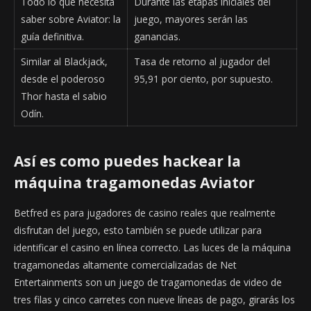
Todo lo que necesita
Durante las etapas iniciales del
saber sobre Aviator: la
juego, mayores serán las
guía definitiva.
ganancias.
Similar al Blackjack,
Tasa de retorno al jugador del
desde el poderoso
95,91 por ciento, por supuesto.
Thor hasta el sabio
Odín.
Así es como puedes hackear la
máquina tragamonedas Aviator
Betfred es para jugadores de casino reales que realmente
disfrutan del juego, esto también se puede utilizar para
identificar el casino en línea correcto. Las luces de la máquina
tragamonedas altamente comercializadas de Net
Entertainments son un juego de tragamonedas de video de
tres filas y cinco carretes con nueve líneas de pago, girarás los