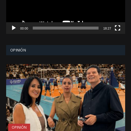
00:00
18:27
OPINIÓN
OPINIÓN