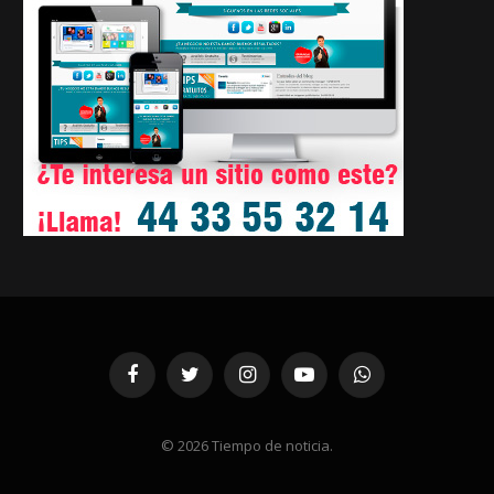
Facebook
Twitter
Instagram
YouTube
WhatsApp
© 2026 Tiempo de noticia.