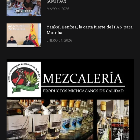
(AMIPAC)
MAYO 4, 2026
Yankel Benítez, la carta fuerte del PAN para
Morelia
ENERO 31, 2026