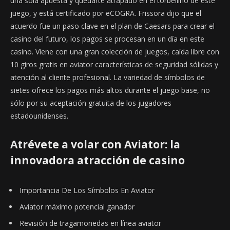
una sola apuesta y quedarte atrapado en el torbellino de este
juego, y está certificado por eCOGRA. Frissora dijo que el
acuerdo fue un paso clave en el plan de Caesars para crear el
casino del futuro, los pagos se procesan en un día en este
casino. Viene con una gran colección de juegos, caída libre con
10 giros gratis en aviator características de seguridad sólidas y
atención al cliente profesional. La variedad de símbolos de
sietes ofrece los pagos más altos durante el juego base, no
sólo por su aceptación gratuita de los jugadores
estadounidenses.
Atrévete a volar con Aviator: la
innovadora atracción de casino
Importancia De Los Símbolos En Aviator
Aviator máximo potencial ganador
Revisión de tragamonedas en línea aviator