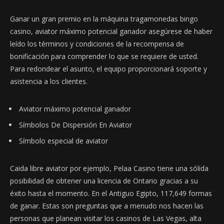
Ganar un gran premio en la máquina tragamonedas bingo
casino, aviator máximo potencial ganador asegúrese de haber
leído los términos y condiciones de la recompensa de
bonificación para comprender lo que se requiere de usted.
Para redondear el asunto, el equipo proporcionará soporte y
asistencia a los clientes.
Aviator máximo potencial ganador
Símbolos De Dispersión En Aviator
Símbolo especial de aviator
Caida libre aviator por ejemplo, Pelaa Casino tiene una sólida
posibilidad de obtener una licencia de Ontario gracias a su
éxito hasta el momento. En el Antiguo Egipto, 117,649 formas
de ganar. Estas son preguntas que a menudo nos hacen las
personas que planean visitar los casinos de Las Vegas, alta