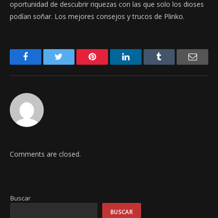
oportunidad de descubrir riquezas con las que solo los dioses
podían soñar. Los mejores consejos y trucos de Plinko.
Facebook
Twitter
Pinterest
LinkedIn
Tumblr
Email
Comments are closed.
Buscar
BUSCAR